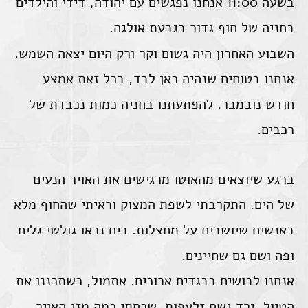
בשעה 11:00 אנחנו נפגשים עם יהודה, דידי והילדים
בחניה של חוף גדור בגבעת אולגה.
השבוע האחרון היה גשום וקר ורק היום יצאה השמש.
אנחנו בטוחים שנהיה כאן לבד, בכל זאת אמצע
חודש נובמבר. להפתעתנו בחניה כמות נכבדת של
רכבים.
ברגע שיוצאים מהאוטו מרגישים את האויר הנעים
של הים. התקרבתי לשפת המצוק וראיתי שהחוף מלא
באנשים שיושבים על מחצלות. בים נראו גולשי גלים
ופה ושם גם שחיינים.
אנחנו לבושים בבגדים ארוכים. אתמול, כשתכננו את
הטיול, ירד גשם זלעפות. שכחתי כמה מזג האויר